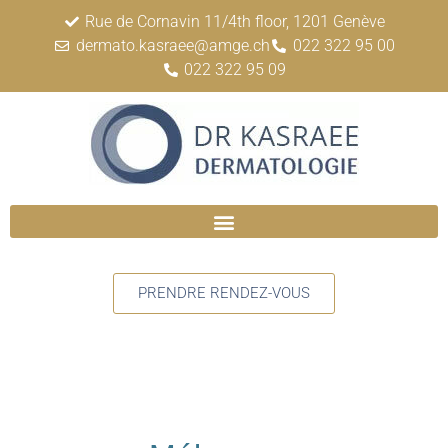
Rue de Cornavin 11/4th floor, 1201 Genève
dermato.kasraee@amge.ch
022 322 95 00
022 322 95 09
PRENDRE RENDEZ-VOUS