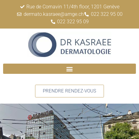
Rue de Cornavin 11/4th floor, 1201 Genève
dermato.kasraee@amge.ch
022 322 95 00
022 322 95 09
PRENDRE RENDEZ-VOUS