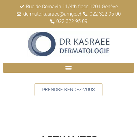
Rue de Cornavin 11/4th floor, 1201 Genève
dermato.kasraee@amge.ch
022 322 95 00
022 322 95 09
PRENDRE RENDEZ-VOUS