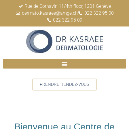
Rue de Cornavin 11/4th floor, 1201 Genève
dermato.kasraee@amge.ch
022 322 95 00
022 322 95 09
PRENDRE RENDEZ-VOUS
Bienvenue au Centre de